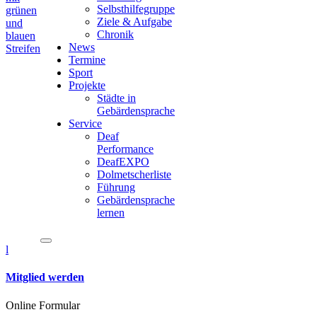
Selbsthilfegruppe
Ziele & Aufgabe
Chronik
News
Termine
Sport
Projekte
Städte in
Gebärdensprache
Service
Deaf
Performance
DeafEXPO
Dolmetscherliste
Führung
Gebärdensprache
lernen
l
Mitglied werden
Online Formular