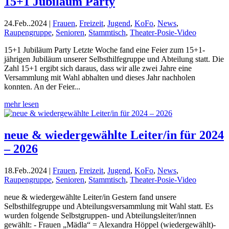
15+1 Jubiläum Party
24.Feb..2024
|
Frauen
,
Freizeit
,
Jugend
,
KoFo
,
News
,
Raupengruppe
,
Senioren
,
Stammtisch
,
Theater-Posie-Video
15+1 Jubiläum Party Letzte Woche fand eine Feier zum 15+1-
jährigen Jubiläum unserer Selbsthilfegruppe und Abteilung statt. Die
Zahl 15+1 ergibt sich daraus, dass wir alle zwei Jahre eine
Versammlung mit Wahl abhalten und dieses Jahr nachholen
konnten. An der Feier...
mehr lesen
neue & wiedergewählte Leiter/in für 2024
– 2026
18.Feb..2024
|
Frauen
,
Freizeit
,
Jugend
,
KoFo
,
News
,
Raupengruppe
,
Senioren
,
Stammtisch
,
Theater-Posie-Video
neue & wiedergewählte Leiter/in Gestern fand unsere
Selbsthilfegruppe und Abteilungsversammlung mit Wahl statt. Es
wurden folgende Selbstgruppen- und Abteilungsleiter/innen
gewählt: - Frauen „Mädla“ = Alexandra Höppel (wiedergewählt)-