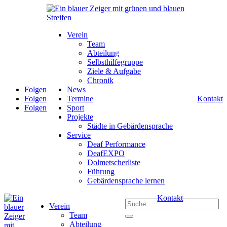
Verein
Team
Abteilung
Selbsthilfegruppe
Ziele & Aufgabe
Chronik
Folgen
News
Folgen
Termine
Kontakt
Folgen
Sport
Projekte
Städte in Gebärdensprache
Service
Deaf Performance
DeafEXPO
Dolmetscherliste
Führung
Gebärdensprache lernen
Kontakt
Verein
Team
Abteilung